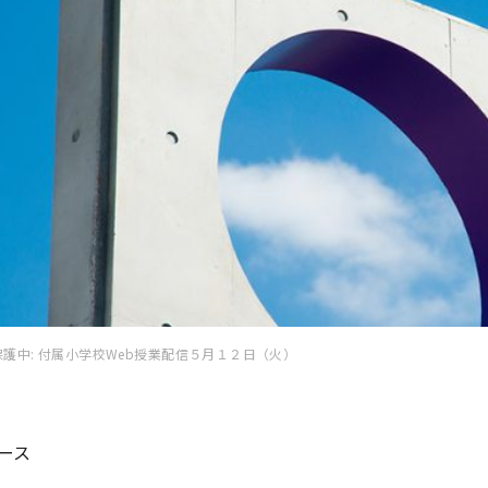
保護中: 付属小学校Web授業配信５月１２日（火）
ース