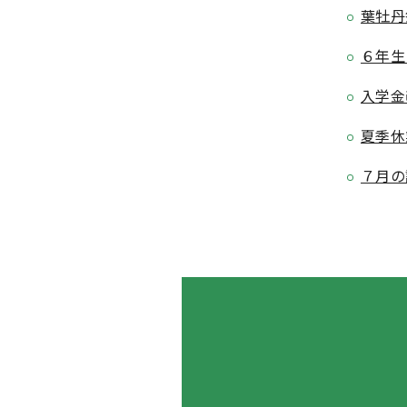
葉牡丹
６年生
入学金
夏季休
７月の