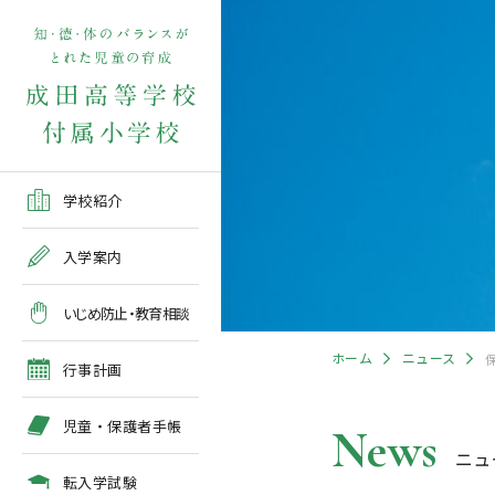
学校紹介TOP
入学案内TOP
学校いじめ防止基本方針
４月の行事予定
児童保護者手帳2026版
転入学児童募集2026前期
在校生・保護者の方TOP
学校紹介
ご挨拶
出願～入学の流れ
教育相談全体計画
2026年度 年間行事予定
各種申請書類一覧
入学案内
教育課程
募集要項
５月の行事予定
緊急時・警報発令時の対
いじめ防止・教育相談
処について
年間行事
出願方法
６月の行事予定
ホーム
ニュース
臨時休校等の特別措置に
行事計画
ついて
施設紹介
入学検査
７月・８月の行事予定
児童・保護者手帳
News
ニュ
アクセスマップ
入学検査関係行事等の呼
びかけ
転入学試験