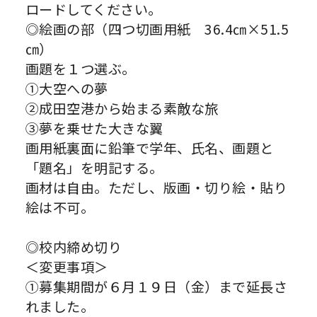
ロードしてください。
◎絵画の部（四つ切画用紙 36.4㎝×51.5
㎝）
画題を１つ選ぶ。
①大空への夢
②成田空港から始まる素敵な旅
③夢を乗せた大きな翼
画用紙裏面に鉛筆で学年、氏名、画題と
「題名」を明記する。
画材は自由。ただし、版画・切り絵・貼り
絵は不可。
◎校内締め切り
＜変更事項＞
①募集期間が６月１９日（金）まで延長さ
れました。