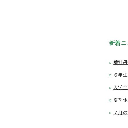
新着ニ
葉牡丹
６年生
入学金
夏季休
７月の