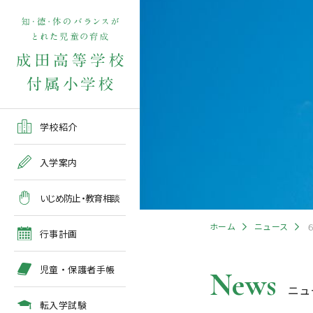
学校紹介TOP
入学案内TOP
学校いじめ防止基本方針
４月の行事予定
児童保護者手帳2026版
転入学児童募集2026前期
在校生・保護者の方TOP
学校紹介
ご挨拶
出願～入学の流れ
教育相談全体計画
2026年度 年間行事予定
各種申請書類一覧
入学案内
教育課程
募集要項
５月の行事予定
緊急時・警報発令時の対
いじめ防止・教育相談
処について
年間行事
出願方法
６月の行事予定
ホーム
ニュース
臨時休校等の特別措置に
行事計画
ついて
施設紹介
入学検査
７月・８月の行事予定
児童・保護者手帳
News
ニュ
アクセスマップ
入学検査関係行事等の呼
びかけ
転入学試験