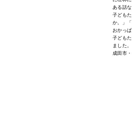
ある話な
子どもた
か。」「
おかっぱ
子どもた
ました。
成田市・