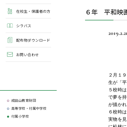
よくある質問
６年 平和映
学校案内・資料請求
在校生・保護者の方
シラバス
2019.2.2
配布物ダウンロード
お問い合わせ
２月１９
生が「平
５校時は
で夢を持
成田山教育財団
が描かれ
高等学校・付属中学校
６校時は
付属小学校
実物を見
に松林に