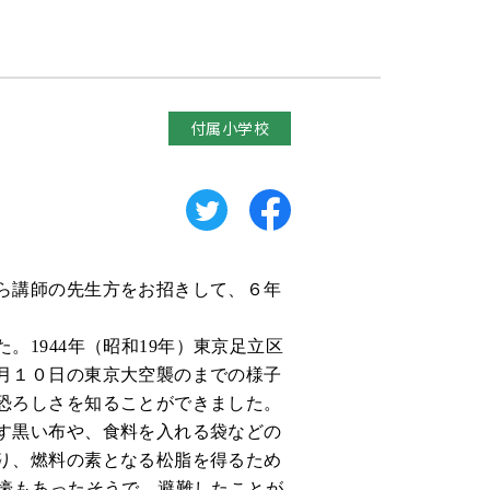
付属小学校
ら講師の先生方をお招きして、６年
た。
1944
年（昭和
19
年）東京足立区
月１０日の東京大空襲のまでの様子
恐ろしさを知ることができました。
す黒い布や、食料を入れる袋などの
り、燃料の素となる松脂を得るため
壕もあったそうで、避難したことが