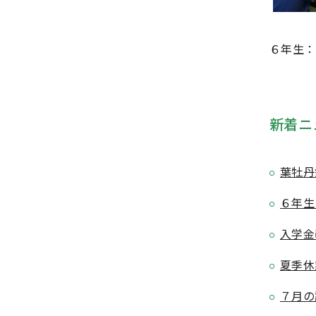
６年生：
新着ニ
葉牡丹
６年生
入学金
夏季休
７月の