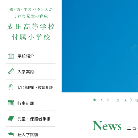
学校紹介TOP
入学案内TOP
学校いじめ防止基本方針
４月の行事予定
児童保護者手帳2026版
転入学児童募集2026前期
在校生・保護者の方TOP
学校紹介
ご挨拶
出願～入学の流れ
教育相談全体計画
2026年度 年間行事予定
各種申請書類一覧
入学案内
教育課程
募集要項
５月の行事予定
緊急時・警報発令時の対
いじめ防止・教育相談
処について
年間行事
出願方法
６月の行事予定
ホーム
ニュース
臨時休校等の特別措置に
行事計画
ついて
施設紹介
入学検査
７月・８月の行事予定
児童・保護者手帳
News
ニュ
アクセスマップ
入学検査関係行事等の呼
びかけ
転入学試験