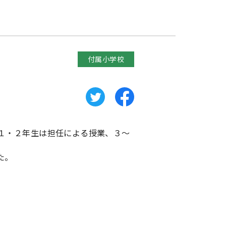
付属小学校
１・２年生は担任による授業、３～
た。
。