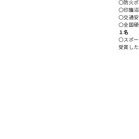
〇防火
〇印旛
〇交通
〇全国
１名
〇スポ
受賞した