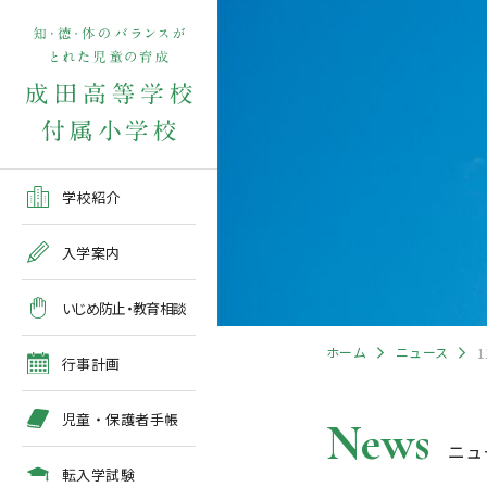
学校紹介TOP
入学案内TOP
学校いじめ防止基本方針
４月の行事予定
児童保護者手帳2026版
転入学児童募集2026前期
在校生・保護者の方TOP
学校紹介
ご挨拶
出願～入学の流れ
教育相談全体計画
2026年度 年間行事予定
各種申請書類一覧
入学案内
教育課程
募集要項
５月の行事予定
緊急時・警報発令時の対
いじめ防止・教育相談
処について
年間行事
出願方法
６月の行事予定
ホーム
ニュース
臨時休校等の特別措置に
行事計画
ついて
施設紹介
入学検査
７月・８月の行事予定
児童・保護者手帳
News
ニュ
アクセスマップ
入学検査関係行事等の呼
びかけ
転入学試験