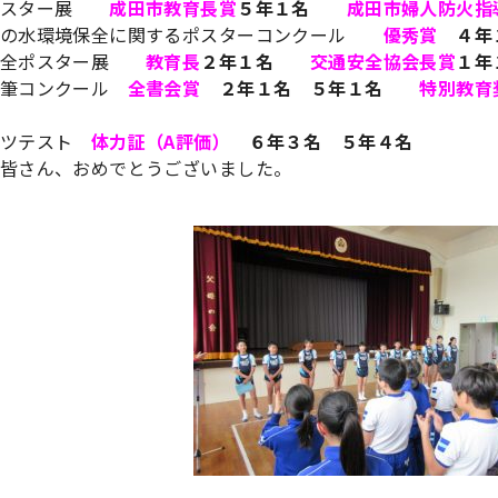
ポスター展
成田市教育長賞
５年１名
成田市婦人防火指
沼の水環境保全に関するポスターコンクール
優秀賞
４年
安全ポスター展
教育長
２年１名
交通安全協会長賞
１
硬筆コンクール
全書会賞
２年１名 ５年１名
特別教育
ーツテスト
体力証（A評価）
６年３名 ５年４名
皆さん、おめでとうございました。