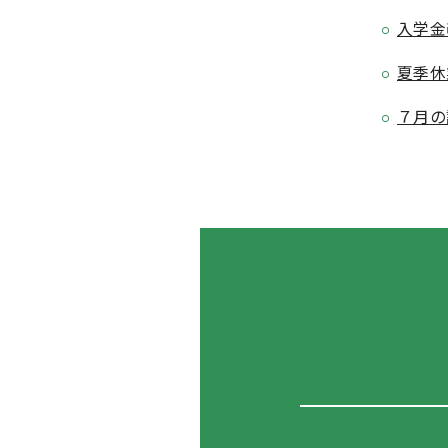
入学金
夏季休
７月の