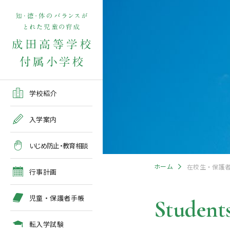
学校紹介TOP
入学案内TOP
学校いじめ防止基本方針
４月の行事予定
児童保護者手帳2026版
転入学児童募集2026前期
在校生・保護者の方TOP
学校紹介
ご挨拶
出願～入学の流れ
教育相談全体計画
2026年度 年間行事予定
各種申請書類一覧
入学案内
教育課程
募集要項
５月の行事予定
緊急時・警報発令時の対
いじめ防止・教育相談
処について
年間行事
出願方法
６月の行事予定
ホーム
在校生・保護
臨時休校等の特別措置に
行事計画
ついて
施設紹介
入学検査
７月・８月の行事予定
児童・保護者手帳
Students
アクセスマップ
入学検査関係行事等の呼
びかけ
転入学試験