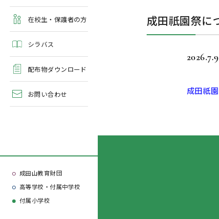
よくある質問
成田祇園祭に
学校案内・資料請求
在校生・保護者の方
シラバス
2026.7.9
配布物ダウンロード
成田祇園
お問い合わせ
成田山教育財団
高等学校・付属中学校
付属小学校