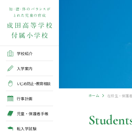
学校紹介TOP
入学案内TOP
学校いじめ防止基本方針
４月の行事予定
児童保護者手帳2026版
転入学児童募集2026前期
在校生・保護者の方TOP
学校紹介
ご挨拶
出願～入学の流れ
教育相談全体計画
2026年度 年間行事予定
各種申請書類一覧
入学案内
教育課程
募集要項
５月の行事予定
緊急時・警報発令時の対
いじめ防止・教育相談
処について
年間行事
出願方法
６月の行事予定
ホーム
在校生・保護
臨時休校等の特別措置に
行事計画
ついて
施設紹介
入学検査
７月・８月の行事予定
児童・保護者手帳
Students
アクセスマップ
入学検査関係行事等の呼
びかけ
転入学試験