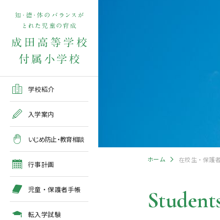
学校紹介TOP
入学案内TOP
学校いじめ防止基本方針
４月の行事予定
児童保護者手帳2026版
転入学児童募集2026前期
在校生・保護者の方TOP
学校紹介
ご挨拶
出願～入学の流れ
教育相談全体計画
2026年度 年間行事予定
各種申請書類一覧
入学案内
教育課程
募集要項
５月の行事予定
緊急時・警報発令時の対
いじめ防止・教育相談
処について
年間行事
出願方法
６月の行事予定
ホーム
在校生・保護
臨時休校等の特別措置に
行事計画
ついて
施設紹介
入学検査
７月・８月の行事予定
児童・保護者手帳
Students
アクセスマップ
入学検査関係行事等の呼
びかけ
転入学試験