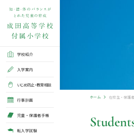
学校紹介TOP
入学案内TOP
学校いじめ防止基本方針
４月の行事予定
児童保護者手帳2026版
転入学児童募集2026前期
在校生・保護者の方TOP
学校紹介
ご挨拶
出願～入学の流れ
教育相談全体計画
2026年度 年間行事予定
各種申請書類一覧
入学案内
教育課程
募集要項
５月の行事予定
緊急時・警報発令時の対
いじめ防止・教育相談
処について
年間行事
出願方法
６月の行事予定
ホーム
在校生・保護
臨時休校等の特別措置に
行事計画
ついて
施設紹介
入学検査
７月・８月の行事予定
児童・保護者手帳
Students
アクセスマップ
入学検査関係行事等の呼
びかけ
転入学試験