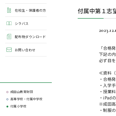
よくある質問
付属中第１志
学校案内・資料請求
在校生・保護者の方
シラバス
2023.12.
配布物ダウンロード
「合格発
お問い合わせ
下記の内
必ず目を
≪資料（
・合格発
・入学手
・授業料
成田山教育財団
・iPa
高等学校・付属中学校
※成田高
付属小学校
・制服の