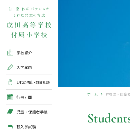
学校紹介TOP
入学案内TOP
学校いじめ防止基本方針
４月の行事予定
児童保護者手帳2026版
転入学児童募集2026前期
在校生・保護者の方TOP
学校紹介
ご挨拶
出願～入学の流れ
教育相談全体計画
2026年度 年間行事予定
各種申請書類一覧
入学案内
教育課程
募集要項
５月の行事予定
緊急時・警報発令時の対
いじめ防止・教育相談
処について
年間行事
出願方法
６月の行事予定
ホーム
在校生・保護
臨時休校等の特別措置に
行事計画
ついて
施設紹介
入学検査
７月・８月の行事予定
児童・保護者手帳
Students
アクセスマップ
入学検査関係行事等の呼
びかけ
転入学試験