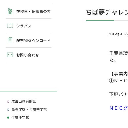
よくある質問
ちば夢チャレ
学校案内・資料請求
在校生・保護者の方
シラバス
2023.11.
配布物ダウンロード
千葉県環
お問い合わせ
た。
【事業内
①ＮＥＣ
下記バナ
成田山教育財団
ＮＥＣグ
高等学校・付属中学校
付属小学校