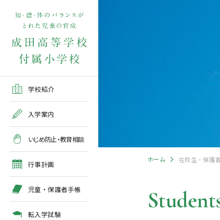
学校紹介TOP
入学案内TOP
学校いじめ防止基本方針
４月の行事予定
児童保護者手帳2026版
転入学児童募集2026前期
在校生・保護者の方TOP
学校紹介
ご挨拶
出願～入学の流れ
教育相談全体計画
2026年度 年間行事予定
各種申請書類一覧
入学案内
教育課程
募集要項
５月の行事予定
緊急時・警報発令時の対
いじめ防止・教育相談
処について
年間行事
出願方法
６月の行事予定
ホーム
在校生・保護
臨時休校等の特別措置に
行事計画
ついて
施設紹介
入学検査
７月・８月の行事予定
児童・保護者手帳
Students
アクセスマップ
入学検査関係行事等の呼
びかけ
転入学試験