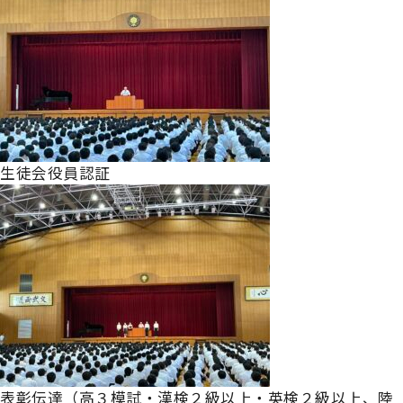
生徒会役員認証
表彰伝達（高３模試・漢検２級以上・英検２級以上、陸