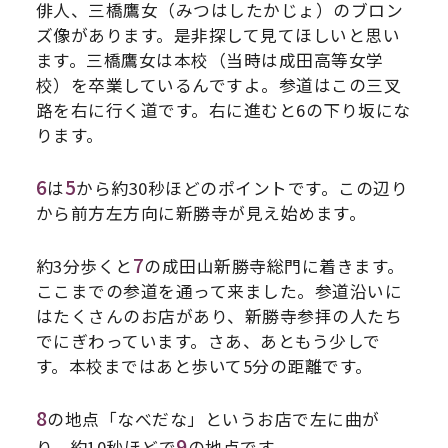
俳人、三橋鷹女（みつはしたかじょ）のブロン
ズ像があります。是非探して見てほしいと思い
ます。三橋鷹女は本校（当時は成田高等女学
校）を卒業しているんですよ。参道はこの三叉
路を右に行く道です。右に進むと6の下り坂にな
ります。
6
5
は
から約30秒ほどのポイントです。この辺り
から前方左方向に新勝寺が見え始めます。
7
約3分歩くと
の成田山新勝寺総門に着きます。
ここまでの参道を通って来ました。参道沿いに
はたくさんのお店があり、新勝寺参拝の人たち
でにぎわっています。さあ、あともう少しで
す。本校まではあと歩いて5分の距離です。
8
の地点「なべだな」というお店で左に曲が
9
り、約10秒ほどで
の地点です。